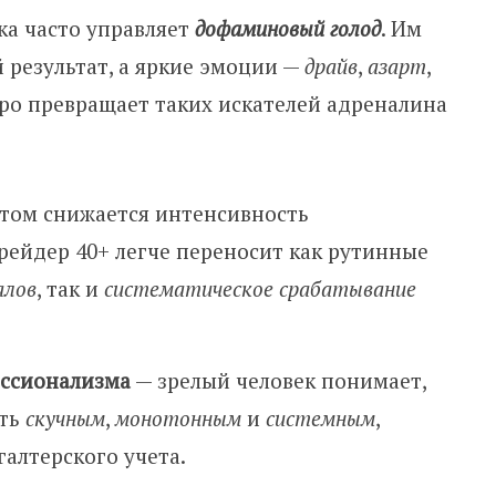
а часто управляет
дофаминовый голод
. Им
 результат, а яркие эмоции —
драйв
,
азарт
,
тро превращает таких искателей адреналина
стом снижается интенсивность
рейдер 40+ легче переносит как рутинные
алов
, так и
систематическое срабатывание
ессионализма
— зрелый человек понимает,
ыть
скучным
,
монотонным
и
системным
,
алтерского учета.