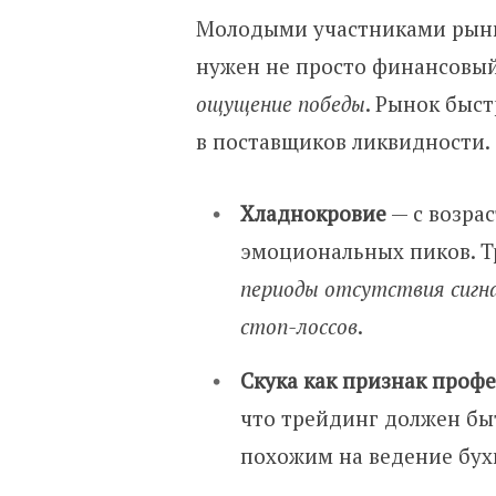
Молодыми участниками рынк
нужен не просто финансовый
ощущение победы
. Рынок быс
в поставщиков ликвидности.
Хладнокровие
— с возра
эмоциональных пиков. Т
периоды отсутствия сигн
стоп-лоссов
.
Скука как признак проф
что трейдинг должен б
похожим на ведение бухг