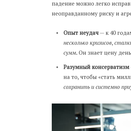
падение можно легко исправи
неоправданному риску и агр
Опыт неудач
— к 40 года
несколько кризисов
,
сталк
сумм
. Он знает цену ден
Разумный консерватизм
на то, чтобы «стать милл
сохранить и системно при