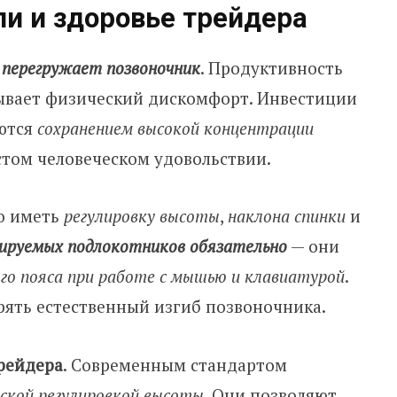
и и здоровье трейдера
 перегружает позвоночник
. Продуктивность
тывает физический дискомфорт. Инвестиции
аются
сохранением высокой концентрации
остом человеческом удовольствии.
о иметь
регулировку высоты
,
наклона спинки
и
лируемых подлокотников обязательно
— они
го пояса при работе с мышью и клавиатурой
.
рять естественный изгиб позвоночника.
трейдера
. Современным стандартом
ской регулировкой высоты
. Они позволяют