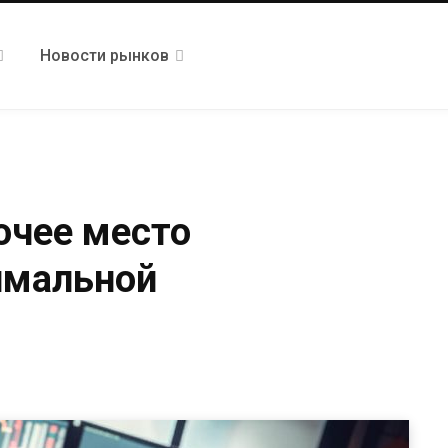
Новости рынков
очее место
имальной