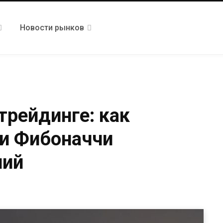
Новости рынков
трейдинге: как
ни Фибоначчи
ний